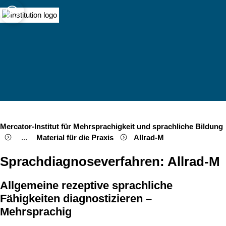
sity of Cologne
logne
ultilingualism
Open quicklink menu
Open search
Open language switch
Close menu
Open menu
tion
Mercator-Institut für Mehrsprachigkeit und sprachliche Bildung
...
Material für die Praxis
Allrad-M
Show remaining breadcrumb items
Sprachdiagnoseverfahren: Allrad-M
Allgemeine rezeptive sprachliche
Fähigkeiten diagnostizieren –
Mehrsprachig